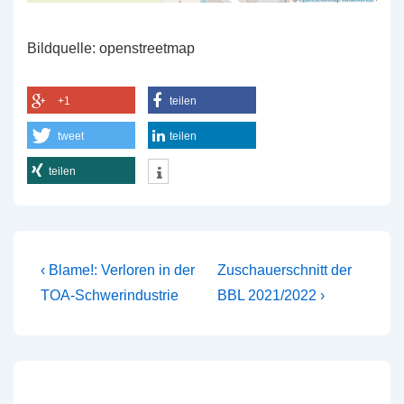
Bildquelle: openstreetmap
+1
teilen
tweet
teilen
teilen
Beitragsnavigation
Vorheriger
Nächster
‹ Blame!: Verloren in der
Zuschauerschnitt der
Beitrag
Beitrag
TOA-Schwerindustrie
BBL 2021/2022 ›
ist
ist