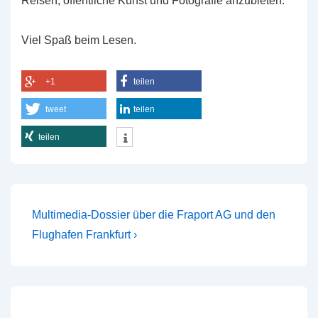
Reisen, öffentliche Kunst und Fotografie anzubieten.
Viel Spaß beim Lesen.
+1
teilen
tweet
teilen
teilen
Beitragsnavigation
Nächster
Multimedia-Dossier über die Fraport AG und den
Beitrag
Flughafen Frankfurt ›
ist