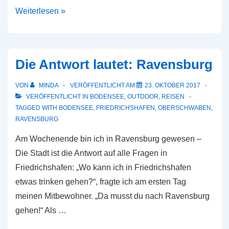
Videojournalismus
Weiterlesen »
im
Seminar
„Crossmedia
Die Antwort lautet: Ravensburg
2“
VON
MINDA
VERÖFFENTLICHT AM
23. OKTOBER 2017
VERÖFFENTLICHT IN
BODENSEE
,
OUTDOOR
,
REISEN
TAGGED WITH
BODENSEE
,
FRIEDRICHSHAFEN
,
OBERSCHWABEN
,
RAVENSBURG
Am Wochenende bin ich in Ravensburg gewesen –
Die Stadt ist die Antwort auf alle Fragen in
Friedrichshafen: „Wo kann ich in Friedrichshafen
etwas trinken gehen?“, fragte ich am ersten Tag
meinen Mitbewohner. „Da musst du nach Ravensburg
gehen!“ Als …