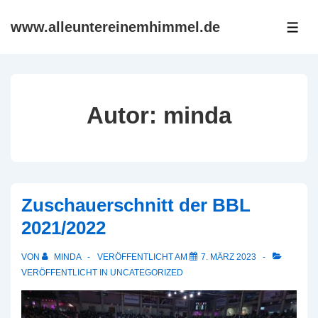
↓
www.alleuntereinemhimmel.de
Zum
ME
Inhalt
Autor:
minda
Zuschauerschnitt der BBL
2021/2022
VON
MINDA
VERÖFFENTLICHT AM
7. MÄRZ 2023
VERÖFFENTLICHT IN
UNCATEGORIZED