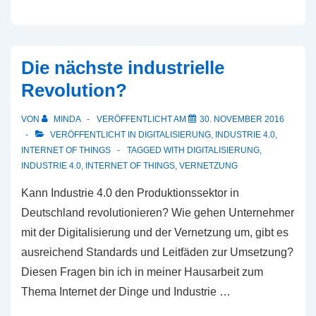
–
„Die
Leute
Die nächste industrielle
wollen
Revolution?
einen
kernigen
VON
MINDA
VERÖFFENTLICHT AM
30. NOVEMBER 2016
Sound“
VERÖFFENTLICHT IN
DIGITALISIERUNG
,
INDUSTRIE 4.0
,
INTERNET OF THINGS
TAGGED WITH
DIGITALISIERUNG
,
INDUSTRIE 4.0
,
INTERNET OF THINGS
,
VERNETZUNG
Kann Industrie 4.0 den Produktionssektor in
Deutschland revolutionieren? Wie gehen Unternehmer
mit der Digitalisierung und der Vernetzung um, gibt es
ausreichend Standards und Leitfäden zur Umsetzung?
Diesen Fragen bin ich in meiner Hausarbeit zum
Thema Internet der Dinge und Industrie …