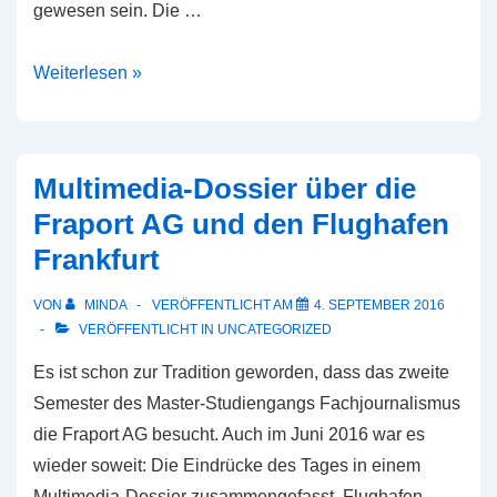
gewesen sein. Die …
stramu
Weiterlesen »
2016
in
Würzburg
Multimedia-Dossier über die
Fraport AG und den Flughafen
Frankfurt
VON
MINDA
VERÖFFENTLICHT AM
4. SEPTEMBER 2016
VERÖFFENTLICHT IN
UNCATEGORIZED
Es ist schon zur Tradition geworden, dass das zweite
Semester des Master-Studiengangs Fachjournalismus
die Fraport AG besucht. Auch im Juni 2016 war es
wieder soweit: Die Eindrücke des Tages in einem
Multimedia-Dossier zusammengefasst. Flughafen