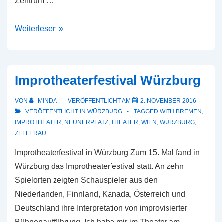
Zentrum …
Weiteres
Weiterlesen »
Gründerzentrum
für
Würzburg
Improtheaterfestival Würzburg
VON
MINDA
VERÖFFENTLICHT AM
2. NOVEMBER 2016
VERÖFFENTLICHT IN
WÜRZBURG
TAGGED WITH
BREMEN
,
IMPROTHEATER
,
NEUNERPLATZ
,
THEATER
,
WIEN
,
WÜRZBURG
,
ZELLERAU
Improtheaterfestival in Würzburg Zum 15. Mal fand in
Würzburg das Improtheaterfestival statt. An zehn
Spielorten zeigten Schauspieler aus den
Niederlanden, Finnland, Kanada, Österreich und
Deutschland ihre Interpretation von improvisierter
Bühnenaufführung. Ich habe mir im Theater am