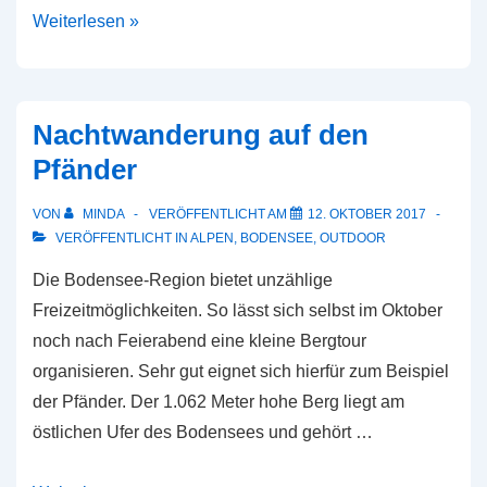
Die
Weiterlesen »
Antwort
lautet:
Ravensburg
Nachtwanderung auf den
Pfänder
VON
MINDA
VERÖFFENTLICHT AM
12. OKTOBER 2017
VERÖFFENTLICHT IN
ALPEN
,
BODENSEE
,
OUTDOOR
Die Bodensee-Region bietet unzählige
Freizeitmöglichkeiten. So lässt sich selbst im Oktober
noch nach Feierabend eine kleine Bergtour
organisieren. Sehr gut eignet sich hierfür zum Beispiel
der Pfänder. Der 1.062 Meter hohe Berg liegt am
östlichen Ufer des Bodensees und gehört …