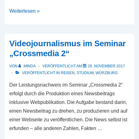
Zuschauerschnitt
Weiterlesen »
der
BBL
2021/2022
Videojournalismus im Seminar
„Crossmedia 2“
VON
MINDA
VERÖFFENTLICHT AM
28. NOVEMBER 2017
VERÖFFENTLICHT IN
REISEN
,
STUDIUM
,
WÜRZBURG
Der Leistungsnachweis im Seminar „Crossmedia 2“
erfolgt durch die Produktion eines Newsbeitrags
inklusive Webpublikation. Die Aufgabe bestand darin,
einen Newsbeitrag zu drehen, zu produzieren und auf
einer Webseite zu veröffentlichen. Die News selbst ist
erfunden – alle anderen Zahlen, Fakten …