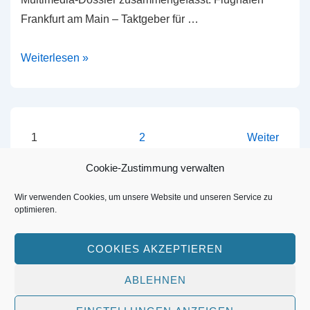
Frankfurt am Main – Taktgeber für …
Multimedia-
Weiterlesen »
Dossier
über
die
Fraport
Seitennummerierung
1
2
Weiter
AG
der
Cookie-Zustimmung verwalten
und
Beiträge
den
Wir verwenden Cookies, um unsere Website und unseren Service zu
optimieren.
Flughafen
Footer-
Impressum
Frankfurt
Menü
COOKIES AKZEPTIEREN
ABLEHNEN
Copyright © 2026
www.alleuntereinemhimmel.de
| Präsentiert
von
Responsive-Theme