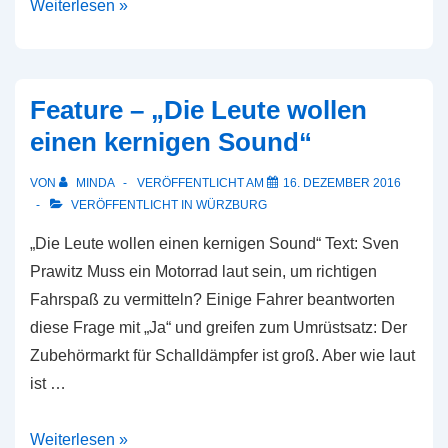
Nachtwanderung
Weiterlesen »
auf
den
Pfänder
Feature – „Die Leute wollen
einen kernigen Sound“
VON
MINDA
VERÖFFENTLICHT AM
16. DEZEMBER 2016
VERÖFFENTLICHT IN
WÜRZBURG
„Die Leute wollen einen kernigen Sound“ Text: Sven
Prawitz Muss ein Motorrad laut sein, um richtigen
Fahrspaß zu vermitteln? Einige Fahrer beantworten
diese Frage mit „Ja“ und greifen zum Umrüstsatz: Der
Zubehörmarkt für Schalldämpfer ist groß. Aber wie laut
ist …
Feature
Weiterlesen »