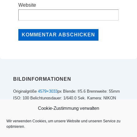
Website
BILDINFORMATIONEN
Originalgröße
4579×3033
px
Blende: f/5.6
Brennweite: 55mm
ISO: 100
Belichtungsdauer: 1/640.0 Sek.
Kamera: NIKON
D5100
Cookie-Zustimmung verwalten
Wir verwenden Cookies, um unsere Website und unseren Service zu
optimieren.
Footer-
Impressum