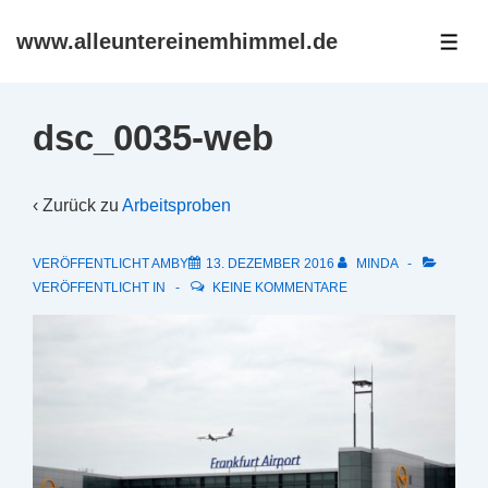
↓
www.alleuntereinemhimmel.de
Zum
ME
Inhalt
dsc_0035-web
‹ Zurück zu
Arbeitsproben
VERÖFFENTLICHT AMBY
13. DEZEMBER 2016
MINDA
VERÖFFENTLICHT IN
KEINE KOMMENTARE