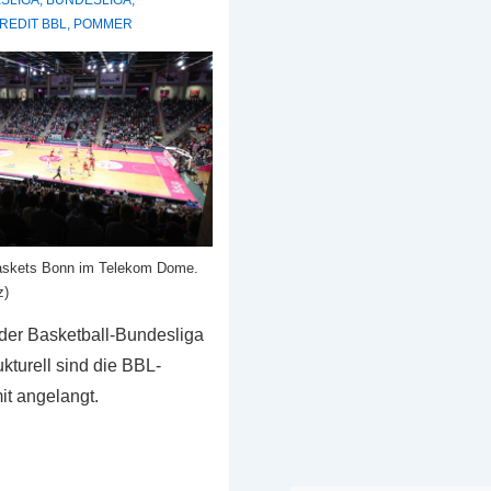
SLIGA
,
BUNDESLIGA
,
REDIT BBL
,
POMMER
Baskets Bonn im Telekom Dome.
z)
der Basketball-Bundesliga
rukturell sind die BBL-
it angelangt.