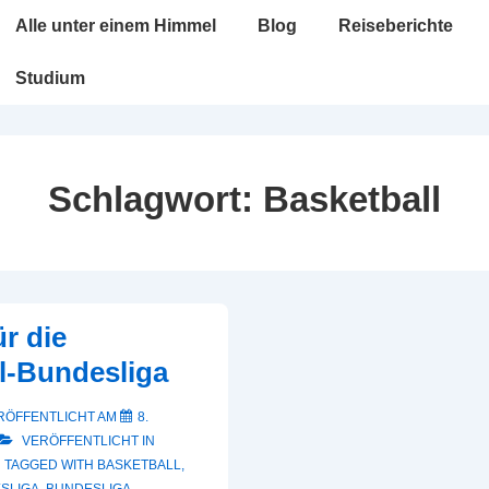
Hauptnavigation
Alle unter einem Himmel
Blog
Reiseberichte
Studium
Schlagwort:
Basketball
ür die
l-Bundesliga
RÖFFENTLICHT AM
8.
VERÖFFENTLICHT IN
TAGGED WITH
BASKETBALL
,