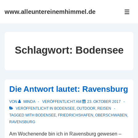
↓
www.alleuntereinemhimmel.de
Zum
ME
Inhalt
Schlagwort:
Bodensee
Die Antwort lautet: Ravensburg
VON
MINDA
VERÖFFENTLICHT AM
23. OKTOBER 2017
VERÖFFENTLICHT IN
BODENSEE
,
OUTDOOR
,
REISEN
TAGGED WITH
BODENSEE
,
FRIEDRICHSHAFEN
,
OBERSCHWABEN
,
RAVENSBURG
Am Wochenende bin ich in Ravensburg gewesen –