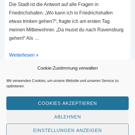
Die Stadt ist die Antwort auf alle Fragen in
Friedrichshafen: „Wo kann ich in Friedrichshafen
etwas trinken gehen?“, fragte ich am ersten Tag
meinen Mitbewohner. „Da musst du nach Ravensburg
gehen!“ Als …
Die
Weiterlesen »
Antwort
Cookie-Zustimmung verwalten
lautet:
Ravensburg
Wir verwenden Cookies, um unsere Website und unseren Service zu
optimieren.
Footer-
Impressum
Menü
COOKIES AKZEPTIEREN
ABLEHNEN
Copyright © 2026
www.alleuntereinemhimmel.de
| Präsentiert
von
Responsive-Theme
EINSTELLUNGEN ANZEIGEN