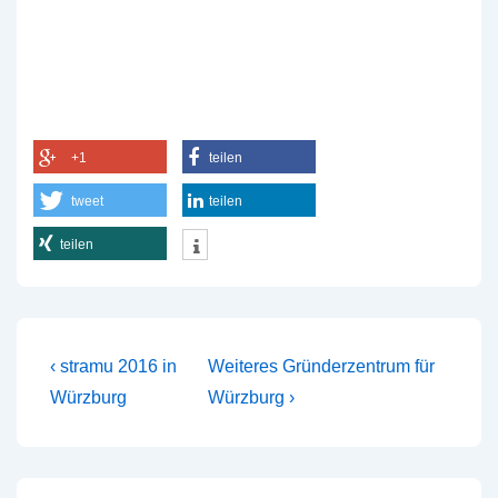
+1
teilen
tweet
teilen
teilen
Beitragsnavigation
Vorheriger
Nächster
‹ stramu 2016 in
Weiteres Gründerzentrum für
Beitrag
Beitrag
Würzburg
Würzburg ›
ist
ist