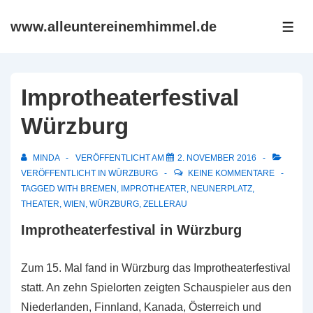
↓
www.alleuntereinemhimmel.de
Zum
ME
Inhalt
Improtheaterfestival
Würzburg
MINDA
VERÖFFENTLICHT AM
2. NOVEMBER 2016
VERÖFFENTLICHT IN
WÜRZBURG
KEINE KOMMENTARE
TAGGED WITH
BREMEN
,
IMPROTHEATER
,
NEUNERPLATZ
,
THEATER
,
WIEN
,
WÜRZBURG
,
ZELLERAU
Improtheaterfestival in Würzburg
Zum 15. Mal fand in Würzburg das Improtheaterfestival
statt. An zehn Spielorten zeigten Schauspieler aus den
Niederlanden, Finnland, Kanada, Österreich und